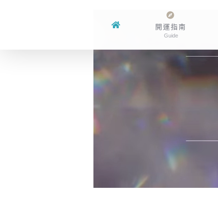
Skip
to
開運指南
Guide
content