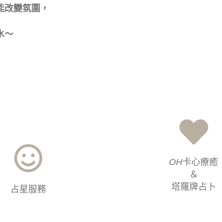
能改變氛圍，
水～
OH
卡心療癒
＆
塔羅牌占卜
占星服務