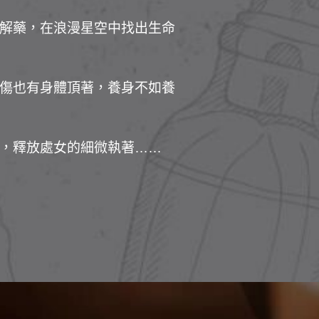
解藥，在浪漫星空中找出生命
傷也有身體頂著，養身不如養
，釋放處女的細微執著……