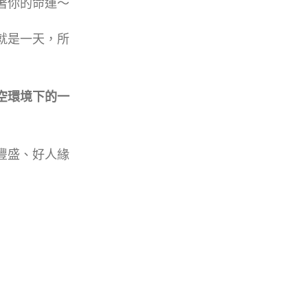
著你的命運～
就是一天，
所
空環境下的
一
豐盛、好人緣