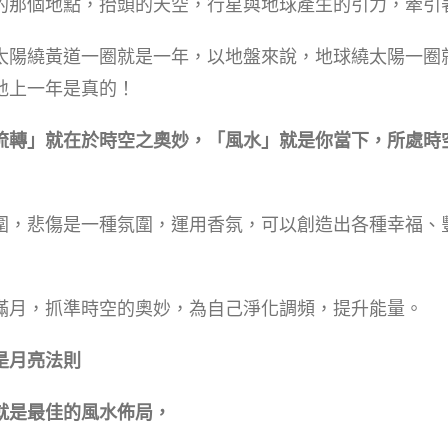
的那個地點，抬頭的天空，
行星與地球產生的引力，牽引
太陽繞黃道一圈就是一年，
以地盤來說，地球繞太陽一圈
地上一年是真的！
流轉」就在於時空之奧妙，
「風水」就是你當下，
所處時
圍，
悲傷是一種氛圍，
運用香氛，
可以創造出各種
幸福、
滿月，抓準時空的奧妙，
為自己淨化調頻，提升能量。
是月亮法則
就是最佳的風水佈局，