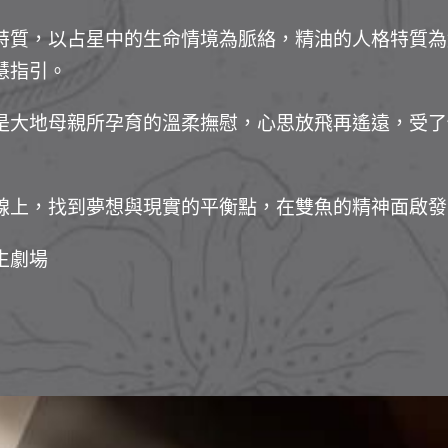
特質，以占星中的生命情境為脈絡，精油的人格特質為
慧指引。
是大地母親所孕育的溫柔撫慰，心思放飛再遙遠，受了
線上，找到夢想與現實的平衡點，在雙魚的精神面啟發
生劇場