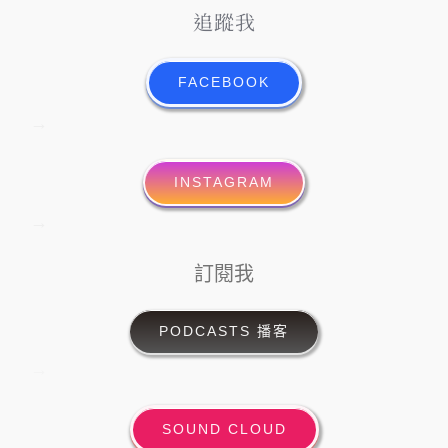
追蹤我
FACEBOOK
→
INSTAGRAM
→
訂閱我
PODCASTS 播客
→
SOUND CLOUD