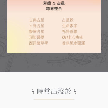
ϟ 時常出沒於 ϟ