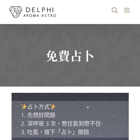
Skip
to
content
免費占卜
占卜方式
1. 先想好問題
2. 深呼吸 3 次，憋住氣到憋不住
3. 吐氣，按下「占卜」按鈕