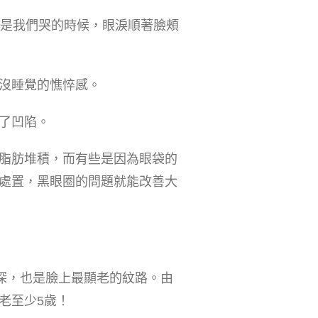
正是我們哭的時候，眼淚順著臉頰
沒睡覺的憔悴感。
了凹陷。
脂肪堆積，而有些是因為眼袋的
處置，黑眼圈的問題就能改善大
深，也是臉上最顯老的紋路。由
老至少5歲！