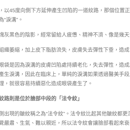
，以45度向側下方延伸產生凹陷的一道紋路，那個位置
“淚溝”。
塊灰黑色的陰影，經常留給人疲憊、精神不濟、像是幾天
組織萎縮，加上皮下脂肪流失，皮膚失去彈性下垂，造成
眼袋是因為淚溝的皮膚凹陷處持續老化，失去彈性，造成
產生淚溝，因此在臨床上，單純的淚溝如果透過醫美手段
理，就很容易持續惡化造成眼袋產生了。
紋路則是位於臉部中段的「法令紋」
側出現的皺紋稱之為“法令紋”。法令紋比起其他皺紋都更
覺嚴肅、生氣、難以親近，所以法令紋會讓臉部看起來衰