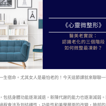
一生宿命。尤其女人是最怕老的！今天這節課就來聊聊一
，包括身體功能逐漸減退，新陳代謝的能力也逐漸減弱。
過程會涉及到結構性、功能性和美學層面的改變，臉部的