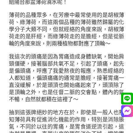
給陽台那盆薄荷澆水呢！
薄荷的品種眾多，在芳療中最常使用的是胡椒薄
荷、綠薄荷，而這兩個品種的薄荷雖然歸屬的化
學分子大類不同，但就經絡的角度來說，胡椒薄
荷走的是肝經，而綠薄荷走的是膽經，但是從脈
輪的角度來說，則兩種植物都對應了頂輪～
我這次的頭痛是因為胃痛造成身體缺氧，開始肩
頸僵硬，接著腦部共氧不足，引起了頭痛，起先
是偏頭痛，呼應了我愛熬夜的報應，熟悉經絡的
人都知道，偏頭痛痛的通常是膽經，接著胃痛一
直沒緩解，於是頭頂也開始痛起來了，頭頂除了
是頂輪之外，也是任督二脈的交會點，體內的氣
不暢，自然就都積在這裡了～
抽到這張牌絕妙的地方在於，即使是一般人也熟
知薄荷具有促進消化機能的作用，特別是消除脹
氣，不同於以往的胃痛，是胃食道逆流引起，這