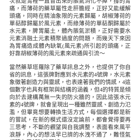
次就是胃裡一直冒出來的脹氣消化不掉，撐的胃
痛，而薄荷的藥草屬性走肝膽經，正好又能緩解
頭痛，同時在精油象限的元素歸屬，胡椒薄荷的
單萜醇歸屬於風元素，而綠薄荷的單萜酮歸屬於
水元素，脾胃屬土，體內脹氣淤積，正好需要水
元素消融土元素積聚過度的問題，而幾天下來因
為胃痛造成體內缺氧(風元素)所引起的頭痛，正
好靠胡椒薄荷的風元素來疏通與引流～
當然藥草塔羅除了藥草訊息之外，也提供了你自
省的訊息，這張牌對應到水元素的4號牌，水元素
象徵著創造力與靈感，也表達著我們的情感，4這
個數字也具有框架與結構的涵義，但4的特質是傾
向於去建構萬無一失的防火牆的，因此這張水元
素的4號牌，就會呈現出一種雖然靈感、創造力氾
濫，但畢竟想要轉換生活方式，每個選擇都是新
的嘗試，在新的模式還沒定論前，都會覺得要再
三思考，不斷的觀望與自我調整，表面看來風平
浪靜，內心的想法早已擠的水洩不通了，難怪氣