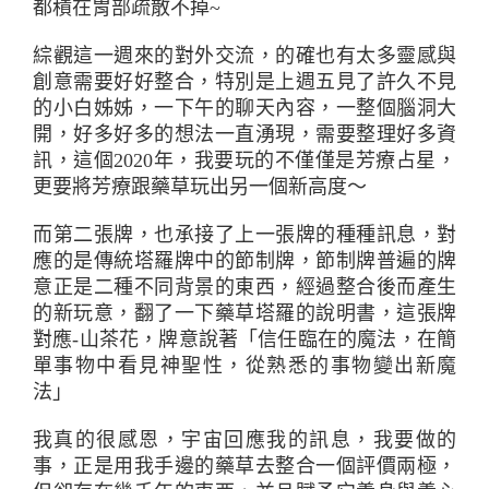
都積在胃部疏散不掉~
綜觀這一週來的對外交流，的確也有太多靈感與
創意需要好好整合，特別是上週五見了許久不見
的小白姊姊，一下午的聊天內容，一整個腦洞大
開，好多好多的想法一直湧現，需要整理好多資
訊，這個2020年，我要玩的不僅僅是芳療占星，
更要將芳療跟藥草玩出另一個新高度～
而第二張牌，也承接了上一張牌的種種訊息，對
應的是傳統塔羅牌中的節制牌，節制牌普遍的牌
意正是二種不同背景的東西，經過整合後而產生
的新玩意，翻了一下藥草塔羅的說明書，這張牌
對應-山茶花，牌意說著「信任臨在的魔法，在簡
單事物中看見神聖性，從熟悉的事物變出新魔
法」
我真的很感恩，宇宙回應我的訊息，我要做的
事，正是用我手邊的藥草去整合一個評價兩極，