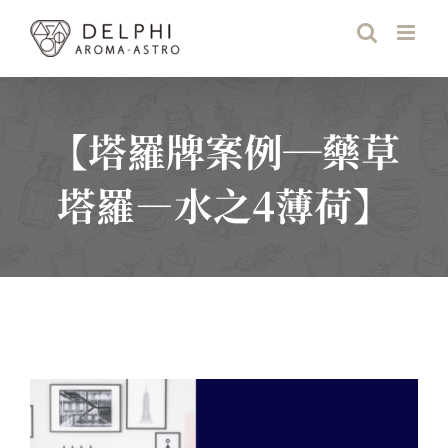
Skip
to
content
【塔羅牌案例─藥草
塔羅—水之4薄荷】