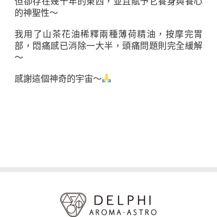
但卻存在幾千年的東西，並且賦予它養身與養心
的神聖性～
我用了山茶花油稀釋兩種薄荷精油，按摩完胃
部，悶痛感已消除一大半，頭痛問題則完全緩解
～
感謝這個神奇的宇宙～