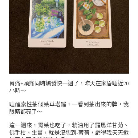
胃痛+頭痛同時爆發快一週了，昨天在家昏睡近20
小時～
睡醒索性抽個藥草塔羅，一看到抽出來的牌，我
眼睛都亮了～
這一週來，胃藥也吃了，精油用了羅馬洋甘菊、
佛手柑、生薑，就是沒想到-薄荷，虧得我天天還