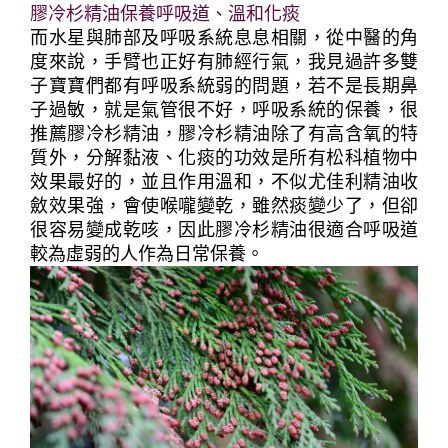
膠冷杉精油保養呼吸道、溫和化痰
而水星與肺部及呼吸系統息息相關，從中醫的角
度來說，手臂也正好有肺經行氣，我見過許多雙
子寶寶們都有呼吸系統弱的問題，若不是長期鼻
子過敏，就是氣管很不好，呼吸系統的保養，很
推薦膠冷杉精油，膠冷杉精油除了有高含氧的特
質外，分解黏液、化痰的功效是所有松科植物中
效果最好的，並且作用溫和，不似尤佳利精油收
斂效果強，會使喉嚨變乾，雖然痰變少了，但卻
很容易變成乾咳，因此膠冷杉精油很適合呼吸道
較為虛弱的人作為日常保養。