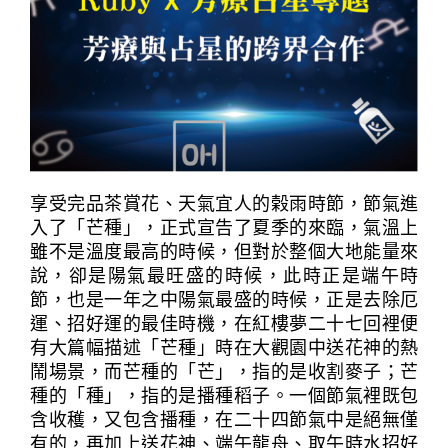
享受完品茶賞花、天氣宜人的榖雨時節，節氣進
入了「芒種」，正式宣告了夏季的來臨，氣溫上
雖不是溫度最高的時候，但對於整個大地能量來
說，卻是陽氣最旺盛的時候，此時正是端午時
節，也是一年之中陽氣最盛的時候，正是去除厄
運、招好運的最佳時機，在紅樓夢二十七回裡便
有大篇幅描述「芒種」時在大觀園中送花神的熱
鬧場景，而芒種的「芒」，指的是收割麥子；芒
種的「種」，指的是播種稻子。一個節氣裡既包
含收穫，又包含播種，在二十四節氣中是絕無僅
有的，再加上送花神、端午龍舟、取午時水招好