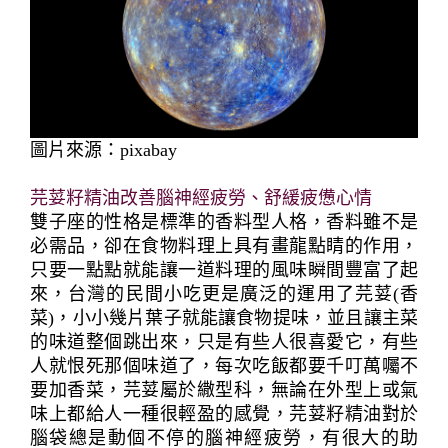
圖片來源：pixabay
芫荽籽精油改善腦神經疲勞、舒緩疲憊心情
雙子座的性格是標準的香料型人格，香料雖不是
必需品，卻在食物料理上具有畫龍點睛的作用，
只要一點點就能讓一道料理的風味瞬間豐富了起
來，台灣的民間小吃更是廣泛的運用了芫荽(香
菜)，小小幾片葉子就能讓食物提味，並且讓主菜
的味道整個跳出來，只是有些人很喜愛它，有些
人就恨死那個味道了，每次吃飯都要千叮萬囑不
要加香菜，芫荽屬於繖型科，無論在外型上或氣
味上都給人一種很輕盈的感覺，芫荽籽精油對於
腦袋總是動個不停的腦神經疲勞，有很大的助