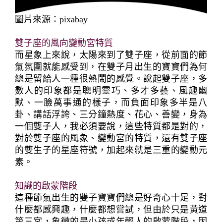
圖片來源：pixabay
雙子座的風向變動宮特質
而星象上來說，太陽來到了雙子座，從前面的節
氣氛圍就能感受到，在雙子月出生的寶寶們為何
總是留給人一種很熱鬧的感覺。說起雙子座，多
數人的印象都是聰明靈巧、多才多藝、風趣幽
默、一臉萬事通的樣子，而負面印象多半是八
卦、講話浮誇、三分鐘熱度、花心、善變，身為
一個雙子人，我必須要說，這些特質都是對的，
對於雙子座的風象、變動宮的特質，還有雙子座
的雙生子的星座符號，加起來就是三重的變動元
素。
知識的啟蒙階段
這種節氣出生的雙子寶寶們總是好奇心十足，對
什麼都感興趣，什麼都想嘗試，但由於只是黃道
第三宮，象徵的是小孩或年輕人的啟蒙階段，因