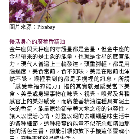
圖片來源：Pixabay
慢活身心的廣藿香精油
金牛座與天秤座的守護星都是金星，但金牛座的
金星帶來的是土象的能量，也就是金星的感官能
力，現代人普遍上三輪發達，頭重腳輕，都是用
腦過度，美食當前，食不知味，美景在眼前也渾
然不覺，眼裡看到的都是手機裡的訊息，所謂
「感受幸福的能力」指的其實就是感受當下美
食、美景或身邊事物在味覺、視覺、嗅覺及各種
感官上的美好感受，而廣藿香精油這種具有泥土
味的香氣，能量原始卻帶著大地之母的包容性，
讓人以慢活心情，好整以暇的去細細品味生活中
的各種細節，這種樸實的能量不似花朵類精油那
樣的活色生香，卻能引領你放下手機這個靈魂小
三，安靜平和的品嚐生活。