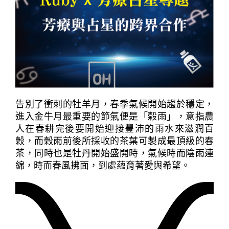
告別了衝刺的牡羊月，春季氣候開始趨於穩定，
進入金牛月最重要的節氣便是「榖雨」，意指農
人在春耕完後要開始迎接豐沛的雨水來滋潤百
榖，而榖雨前後所採收的茶葉可製成最頂級的春
茶，同時也是牡丹開始盛開時，氣候時而陰雨連
綿，時而春風拂面，到處蘊育著愛與希望。