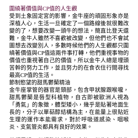
圍繞著價值與CP值的人生觀
受到土象固定宮的影響，金牛座的頑固形象亦是
深植人心，生活一旦確定了一個路線後就很難改
變的了，想要改變一頭牛的想法，簡直比登天還
難，金牛人雖然不喜歡被改變，但他們也不會試
圖想去改變別人，多數時候他們的人生觀都只圍
繞著價值與CP值這兩件事打轉，他們重視事物的
價值也重視著自己的價值，所以金牛人總是埋頭
苦幹的努力工作，並且努力的在食衣住行間尋找
最高CP值的生活。
節制慾望的甜馬鬱蘭精油
金牛座掌管的器官是頸部，包含甲狀腺跟喉嚨，
甜馬鬱蘭是唇型科植物，自古即被歐洲人視為
「勇氣」的象徵，體型矮小，幾乎是貼著地面生
長的，分子以單萜醇結構為主，在能量上很貼近
生理的運作本能需求，對於呼吸道感染、咽喉
炎、支氣管炎都具有良好的效果。