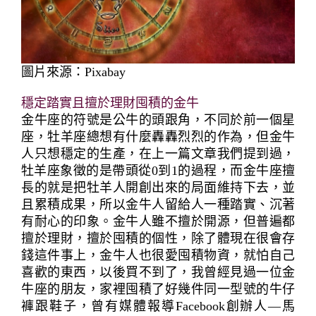
圖片來源：Pixabay
穩定踏實且擅於理財囤積的金牛
金牛座的符號是公牛的頭跟角，不同於前一個星
座，牡羊座總想有什麼轟轟烈烈的作為，但金牛
人只想穩定的生產，在上一篇文章我們提到過，
牡羊座象徵的是帶頭從0到1的過程，而金牛座擅
長的就是把牡羊人開創出來的局面維持下去，並
且累積成果，所以金牛人留給人一種踏實、沉著
有耐心的印象。金牛人雖不擅於開源，但普遍都
擅於理財，擅於囤積的個性，除了體現在很會存
錢這件事上，金牛人也很愛囤積物資，就怕自己
喜歡的東西，以後買不到了，我曾經見過一位金
牛座的朋友，家裡囤積了好幾件同一型號的牛仔
褲跟鞋子，曾有媒體報導Facebook創辦人—馬