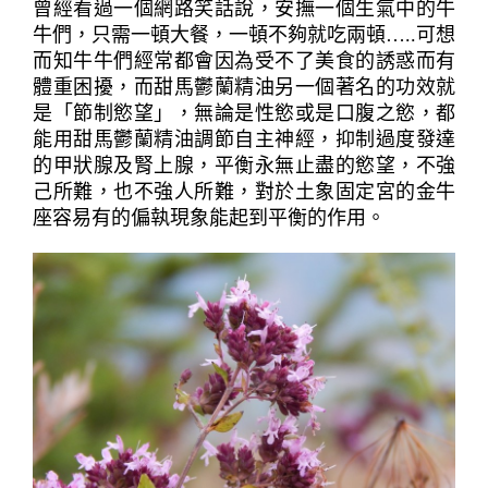
曾經看過一個網路笑話說，安撫一個生氣中的牛
牛們，只需一頓大餐，一頓不夠就吃兩頓…..可想
而知牛牛們經常都會因為受不了美食的誘惑而有
體重困擾，而甜馬鬱蘭精油另一個著名的功效就
是「節制慾望」，無論是性慾或是口腹之慾，都
能用甜馬鬱蘭精油調節自主神經，抑制過度發達
的甲狀腺及腎上腺，平衡永無止盡的慾望，不強
己所難，也不強人所難，對於土象固定宮的金牛
座容易有的偏執現象能起到平衡的作用。