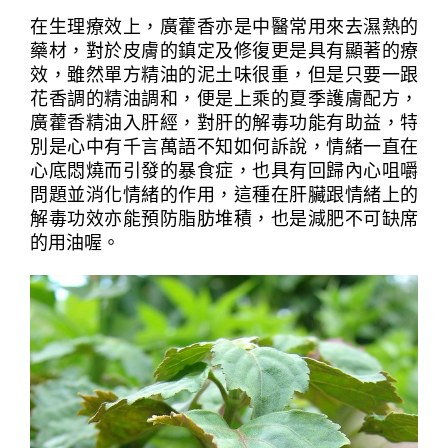
在生理療效上，廣藿香亦是中醫常用來去濕熱的
藥材，對於皮膚的鎮定及修復更是具有顯著的療
效，雖然單方精油的泥土味很重，但是只要一跟
花香調的精油調和，便是上乘的夏季護膚配方，
廣藿香精油入肝經，對肝的解毒功能有助益，特
別是心中有千言萬語不知如何訴說，情緒一直在
心底悶燒而引發的暴食症，也具有回歸內心咀嚼
問題並消化情緒的作用，這種在肝臟跟情緒上的
解毒功效亦能預防脂肪堆積，也是減肥不可缺席
的用油喔。