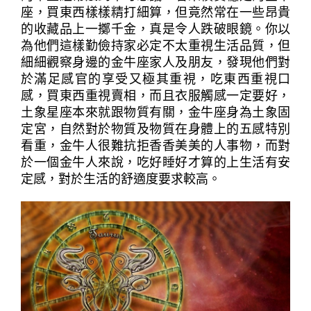
座，買東西樣樣精打細算，但竟然常在一些昂貴
的收藏品上一擲千金，真是令人跌破眼鏡。你以
為他們這樣勤儉持家必定不太重視生活品質，但
細細觀察身邊的金牛座家人及朋友，發現他們對
於滿足感官的享受又極其重視，吃東西重視口
感，買東西重視賣相，而且衣服觸感一定要好，
土象星座本來就跟物質有關，金牛座身為土象固
定宮，自然對於物質及物質在身體上的五感特別
看重，金牛人很難抗拒香香美美的人事物，而對
於一個金牛人來說，吃好睡好才算的上生活有安
定感，對於生活的舒適度要求較高。