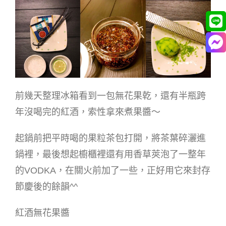
前幾天整理冰箱看到一包無花果乾，還有半瓶跨
年沒喝完的紅酒，索性拿來煮果醬～
起鍋前把平時喝的果粒茶包打開，將茶葉碎灑進
鍋裡，最後想起櫥櫃裡還有用香草莢泡了一整年
的VODKA，在關火前加了一些，正好用它來封存
節慶後的餘韻^^
紅酒無花果醬