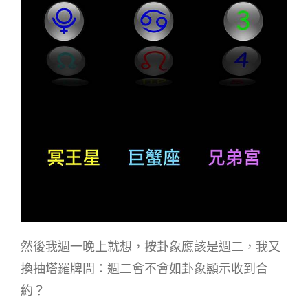
然後我週一晚上就想，按卦象應該是週二，我又
換抽塔羅牌問：週二會不會如卦象顯示收到合
約？