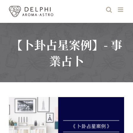
Skip
to
content
【卜卦占星案例】- 事
業占卜