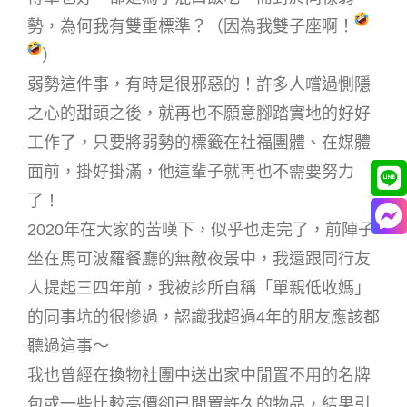
勢，為何我有雙重標準？（因為我雙子座啊！
）
弱勢這件事，有時是很邪惡的！許多人嚐過惻隱
之心的甜頭之後，就再也不願意腳踏實地的好好
工作了，只要將弱勢的標籤在社福團體、在媒體
面前，掛好掛滿，他這輩子就再也不需要努力
了！
2020年在大家的苦嘆下，似乎也走完了，前陣子
坐在馬可波羅餐廳的無敵夜景中，我還跟同行友
人提起三四年前，我被診所自稱「單親低收媽」
的同事坑的很慘過，認識我超過4年的朋友應該都
聽過這事～
我也曾經在換物社團中送出家中閒置不用的名牌
包或一些比較高價卻已閒置許久的物品，結果引