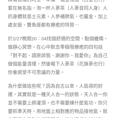
套在無名指，泡一杯人蔘茶（人蔘音同人身）人
的身體就是土元素，人參補肺氣，也屬金，加上
處女座、雙魚座都有療癒的特質⋯
於2/27晚間20：04找個舒適的空間，點個蠟燭，
做靜心冥想，在心中默念零極限療癒的四句話
「對不起、請原諒我、謝謝你、我愛你」為自己
做個能量清理，然後喝下人蔘茶（花旗蔘也行）
你會感受不可思議的力量。
為什麼做這些呢？因為自古以來，人追尋的好
運，其實就是一種天人合一的狀態，天人合一你
並不需要上師灌頂，也不需要練什麼氣功，你只
要抓準天時，用地面上相對應的物品接地氣，就