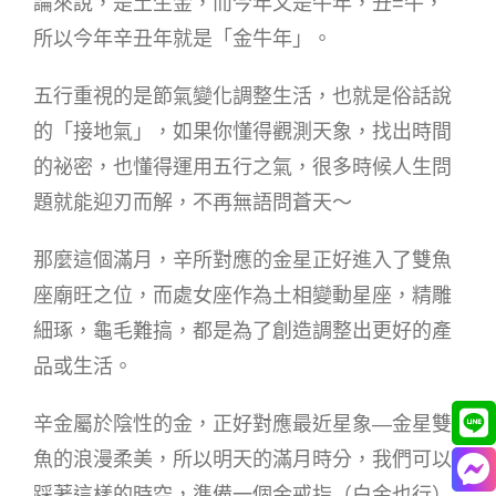
論來說，是土生金，而今年又是牛年，丑=牛，
所以今年辛丑年就是「金牛年」。
五行重視的是節氣變化調整生活，也就是俗話說
的「接地氣」，如果你懂得觀測天象，找出時間
的祕密，也懂得運用五行之氣，很多時候人生問
題就能迎刃而解，不再無語問蒼天～
那麼這個滿月，辛所對應的金星正好進入了雙魚
座廟旺之位，而處女座作為土相變動星座，精雕
細琢，龜毛難搞，都是為了創造調整出更好的產
品或生活。
辛金屬於陰性的金，正好對應最近星象—金星雙
魚的浪漫柔美，所以明天的滿月時分，我們可以
踩著這樣的時空，準備一個金戒指（白金也行）