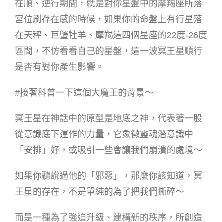
在順、逆行期間，就是對你星盤中的摩羯座所落
宮位刷存在感的時候，如果你的命盤上有行星落
在天秤、巨蟹牡羊、摩羯這四個星座的22度-26度
區間，不仿看看自己的星盤，這一波冥王星順行
是否有對你產生影響。
#接著科普一下這個大魔王的背景～
冥王星在神話中的原型是地底之神，代表著一股
從意識底下運作的力量，它象徵靈魂潛意識中
「安排」好，或吸引一些會讓我們崩潰的處境～
如果你聽說過他的「邪惡」，那麼你該知道，冥
王星的存在，不是單純的為了把我們撕碎～
而是一種為了強迫升級、建構新的秩序，所創造