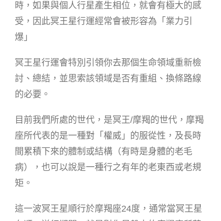
時，如果與個人行星產生相位，就會有極大的感
受，因此冥王星行運經常會被形容為「業力引
爆」
冥王星行運會特別引領你去那個生命領域重新檢
討、總結，並思索該領域是否有重組、換條路線
的必要。
目前我們所處的世代，是冥王/摩羯的世代，摩羯
座所代表的是一種對「權威」的服從性，及長時
間累積下來的體制或結構（有時是身體的老毛
病），也可以說是一種行之有年的老東西或老規
矩。
這一波冥王星順行於摩羯座24度，通常當冥王星