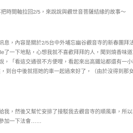
再把時間軸拉回2/5，來說說與觀世音菩薩結緣的故事～
訊息，內容是關於2/5台中外埔忘幽谷觀音寺的新春團拜
gle了一下地點，心想我就不喜歡拜拜的人，聞到燒香味
說，「看這交通很不方便哩，看起來出高鐵站都還有一小
來，到台中後就搭她的車一起過來好了，（由於沒得到那
給我，然後又幫忙安排了接駁我去觀音寺的順風車，所以
參加一下法會……