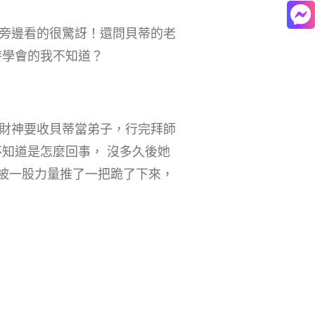
旁邊看的很驚訝！還問貝蒂的老
時學會的我不知道？
財神要收貝蒂當弟子，行完拜師
知道是怎麼回事， 沒多久後她
就被一股力量推了一把跪了下來，