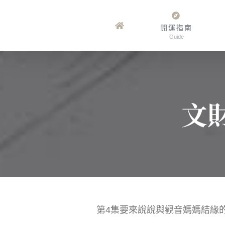
Skip
to
開運指南
Guide
content
文
第4集要來說說與觀音媽媽結緣的