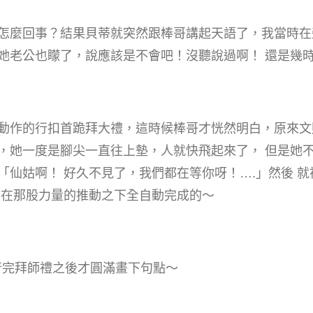
怎麼回事？結果貝蒂就突然跟棒哥講起天語了，我當時在
她老公也矇了，說應該是不會吧！沒聽說過啊！ 還是幾
動作的行扣首跪拜大禮，這時候棒哥才恍然明白，原來文
，她一度是腳尖一直往上墊，人就快飛起來了， 但是她不
「仙姑啊！ 好久不見了，我們都在等你呀！….」然後 
是在那股力量的推動之下全自動完成的～
行完拜師禮之後才圓滿畫下句點～