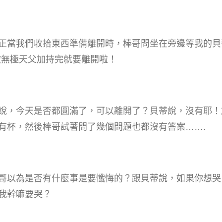
正當我們收拾東西準備離開時，棒哥問坐在旁邊等我的貝
被無極天父加持完就要離開啦！
說，今天是否都圓滿了，可以離開了？貝蒂說，沒有耶！
有杯，然後棒哥試著問了幾個問題也都沒有答案…….
哥以為是否有什麼事是要懺悔的？跟貝蒂說，如果你想哭
我幹嘛要哭？