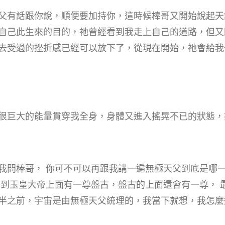
父有話跟你說，順便要加持你，這時候棒哥又開始說起天
自己此生來的目的，祂曾經看到我走上自己的道路，但又
去受過的挫折感已經可以放下了，從現在開始，祂會給我
很巨大的能量貫穿我全身，身體又進入搖晃不已的狀態，持
我問棒哥， 你可不可以再跟我講一遍無極天父到底是哪一
看到玉皇大帝上面有一尊盤古，盤古的上面還會有一尊， 
半之前，宇宙是由無極天父統理的，我當下就想，我怎麼