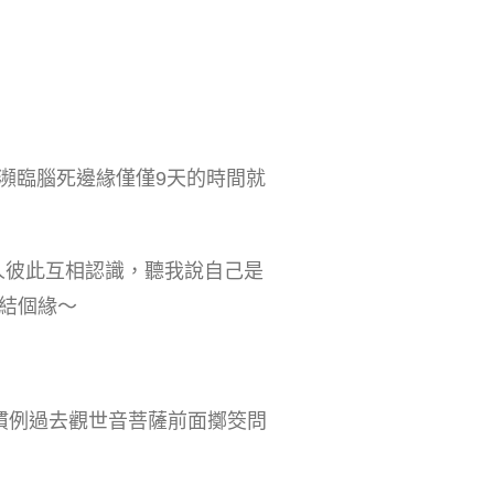
從瀕臨腦死邊緣僅僅9天的時間就
人彼此互相認識，聽我說自己是
結個緣～
慣例過去觀世音菩薩前面擲筊問