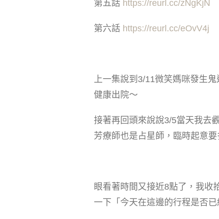
第五話
https://reurl.cc/zNgKjN
第六話
https://reurl.cc/eOvV4j
上一集說到3/11微笑媽咪發
健康出院～
接著再回頭來說說3/5當天我
芳療師也是占星師，臨時起意要
眼看著時間又接近8點了，我收
一下「今天在這邊的行程是否已