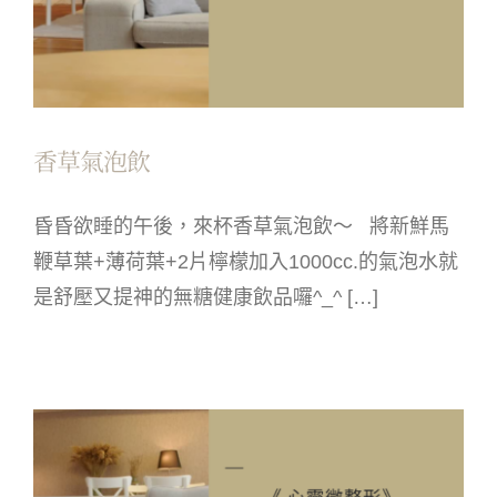
香草氣泡飲
昏昏欲睡的午後，來杯香草氣泡飲～ 將新鮮馬
鞭草葉+薄荷葉+2片檸檬加入1000cc.的氣泡水就
是舒壓又提神的無糖健康飲品囉^_^ […]