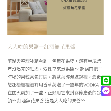
大人吃的果醬—紅酒無花果醬
前幾天整理冰箱看到一包無花果乾，還有半瓶跨
年沒喝完的紅酒，索性拿來煮果醬～ 起鍋前把平
時喝的果粒茶包打開，將茶葉碎灑進鍋裡，最後
想起櫥櫃裡還有用香草莢泡了一整年的VODKA，
在關火前加了一些，正好用它來封存節慶後的餘
韻^^ 紅酒無花果醬 這是大人吃的果醬^^