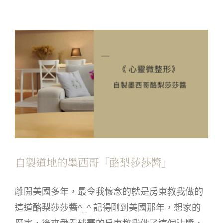
自製道地的墨西哥「酪梨莎莎醬」
離開美國多年，最令我懷念的就是房東教我做的
這道酪梨莎莎醬^_^ 記得剛到美國那年，想家的