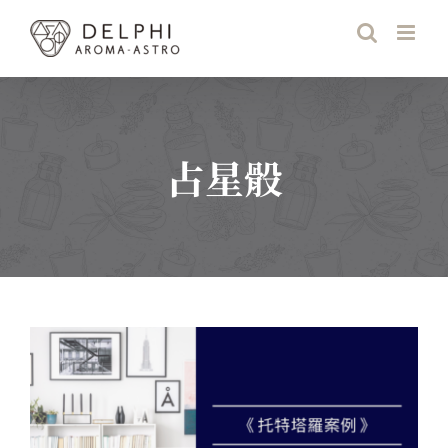
Skip
to
content
占星骰