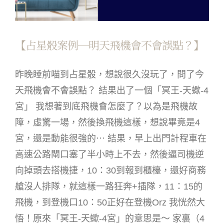
【占星骰案例─明天飛機會不會誤點？】
昨晚睡前喵到占星骰，想說很久沒玩了，問了今
天飛機會不會誤點？ 結果出了一個「冥王-天蠍-4
宮」 我想著到底飛機會怎麼了？以為是飛機故
障，虛驚一場，然後換飛機這樣，想說畢竟是4
宮，還是動能很強的⋯ 結果，早上出門計程車在
高速公路閘口塞了半小時上不去，然後逼司機逆
向掉頭去搭機捷，10：30到報到櫃檯，還好商務
艙沒人排隊，就這樣一路狂奔+插隊，11：15的
飛機，到登機口10：50正好在登機Orz 我恍然大
悟！原來「冥王-天蠍-4宮」的意思是～ 家裏（4