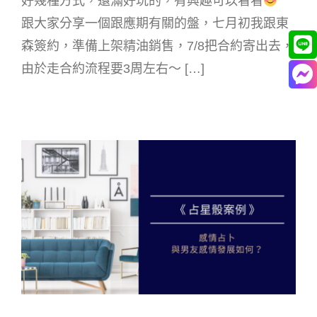
好幾種方式，還滿好玩的，有興趣可以看看
跟大家分享一個跟應期有關的盤，七月初我跟東
森簽約，準備上架精油銷售，7/8把合約寄出去，
由於走合約流程要3周左右～ […]