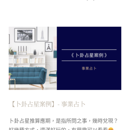
【卜卦占星案例】- 事業占卜
卜卦占星推算應期，是指所問之事，幾時兌現？