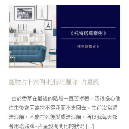
寵物占卜案例-托特塔羅牌+占星骰
由於香草在最後的階段一直苦撐著，我很擔心他
往生後會因為捨不得我而不肯回去，生前沒當過
流浪貓，不能在死後變成流浪貓，所以我每天都
會用塔羅牌+占星骰問問他的狀況 […]