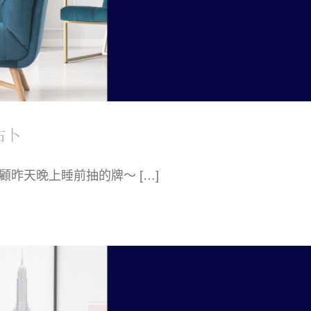
占卜
昨天晚上睡前抽的牌～ […]