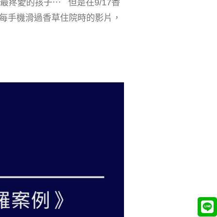
疼愛的孩子⋯ 但是在9/17香
每手機滑過香草住院時的影片，