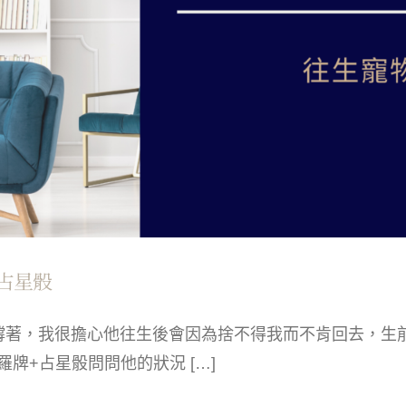
占星骰
著，我很擔心他往生後會因為捨不得我而不肯回去，生
牌+占星骰問問他的狀況 […]