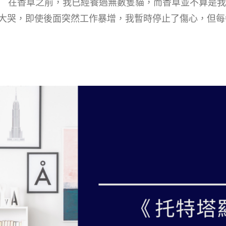
 在香草之前，我已經養過無數隻貓，而香草並不算是我最
大哭，即使後面突然工作暴增，我暫時停止了傷心，但每