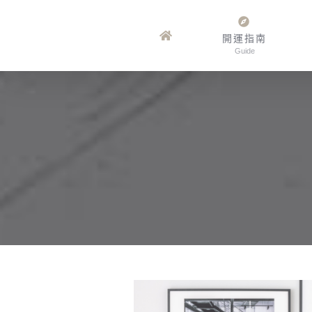
Skip
to
開運指南
Guide
content