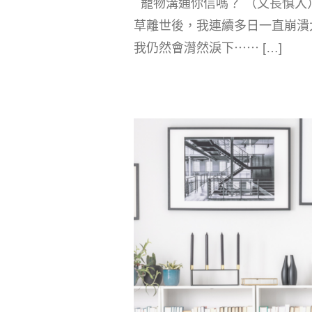
寵物溝通你信嗎？ （文長慎入）
草離世後，我連續多日一直崩潰
我仍然會潸然淚下⋯⋯ […]