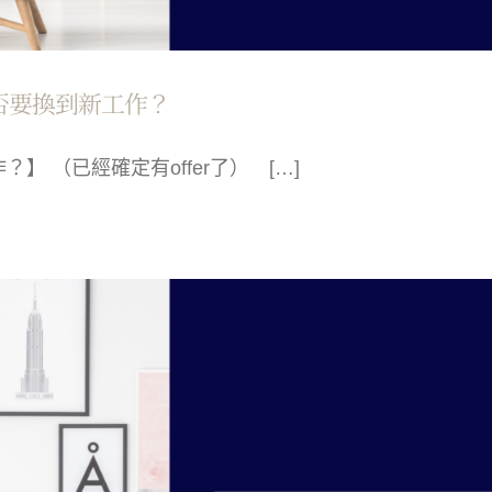
否要換到新工作？
 （已經確定有offer了）⠀ […]