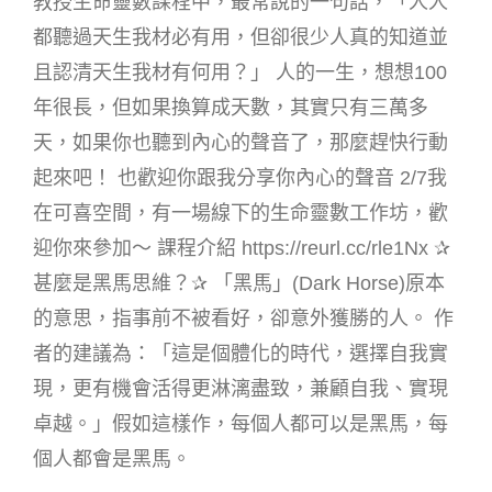
教授生命靈數課程中，最常說的一句話，「人人
都聽過天生我材必有用，但卻很少人真的知道並
且認清天生我材有何用？」 人的一生，想想100
年很長，但如果換算成天數，其實只有三萬多
天，如果你也聽到內心的聲音了，那麼趕快行動
起來吧！ 也歡迎你跟我分享你內心的聲音 2/7我
在可喜空間，有一場線下的生命靈數工作坊，歡
迎你來參加～ 課程介紹 https://reurl.cc/rle1Nx ✰
甚麼是黑馬思維？✰ 「黑馬」(Dark Horse)原本
的意思，指事前不被看好，卻意外獲勝的人。 作
者的建議為：「這是個體化的時代，選擇自我實
現，更有機會活得更淋漓盡致，兼顧自我、實現
卓越。」假如這樣作，每個人都可以是黑馬，每
個人都會是黑馬。