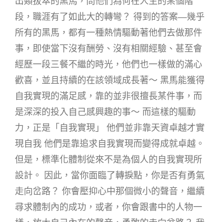
出類拔萃的黑馬，問他們為何在人生的某個階
段，職涯有了如此大的轉彎？ 得到的答案—幾乎
所有的黑馬，都有一種熱情驅動著他們去做那件
事，即使當下沒有酬勞、沒有相關經驗、甚至會
經歷一段三餐不繼的時光，他們也一樣做的滿心
歡喜，並且持續的在該領域成長著～ 黑馬能獲得
自我實現的滿足感，靠的並非很擅長某件事，而
是深深的投入自己感興趣的事～ 而這樣的驅動
力，正是「自我實現」 他們並非靠天資卓越才實
現自我 他們是靠追求自我實現而變得成就卓越。
但是，標準化體制從來不是為個人的自我實現所
設計。 因此，當你面臨了轉捩點，你是否有勇氣
走向岔路？ 你會壓抑心中那個微小的聲音，繼續
尋求體制內的成功，或者，你會跟書中的人物一