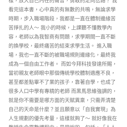
樣，放大自己內在的聲音，勇敢的走向岔路？ 我
看完這本書，心中真的有無數的共鳴，無論求學
時期，步入職場階段，我都是一直在體制邊緣苦
苦掙扎的人～ 我小的時候，上課聽不懂教學內
容，老師以為我智商有問題，求學期間一直不斷
的換學校，最終痛苦的結束求學生活。 進入職
場，我也一直不斷的被職場規則邊緣化，最終我
成為一個自由工作者。 而如今拜科技發達所賜，
當初親友老師眼中那個傳統學校體制適應不良，
甚至都差點畢不了業的孩子，靠著自學，也成了
很多人口中學有專精的老師 而黑馬思維強調的，
就是你不需要是哪方面的天賦異稟，只需弄清楚
自己的天命是什麼？並且願意以「自我實現」為
人生規劃的優先考量，這樣就夠了～ 就好像我在