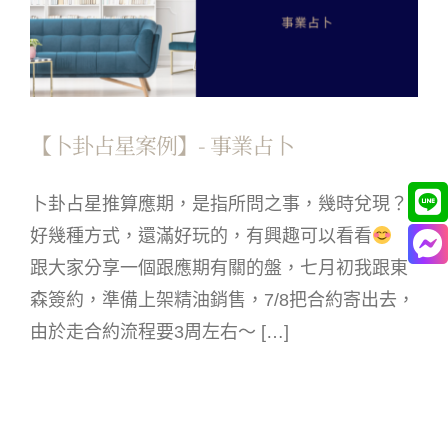
【卜卦占星案例】- 事業占卜
卜卦占星推算應期，是指所問之事，幾時兌現？
好幾種方式，還滿好玩的，有興趣可以看看
跟大家分享一個跟應期有關的盤，七月初我跟東
森簽約，準備上架精油銷售，7/8把合約寄出去，
由於走合約流程要3周左右～ […]