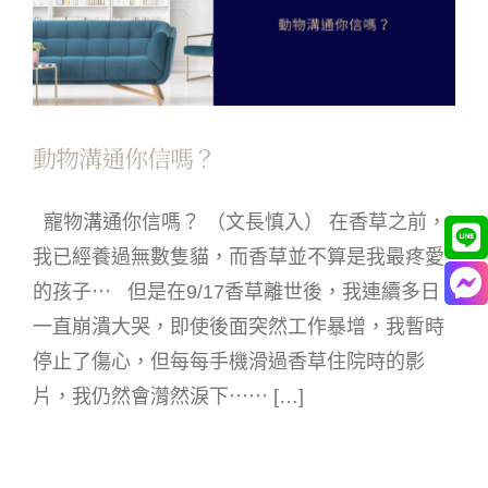
動物溝通你信嗎？
寵物溝通你信嗎？ （文長慎入） 在香草之前，
我已經養過無數隻貓，而香草並不算是我最疼愛
的孩子⋯ 但是在9/17香草離世後，我連續多日
一直崩潰大哭，即使後面突然工作暴增，我暫時
停止了傷心，但每每手機滑過香草住院時的影
片，我仍然會潸然淚下⋯⋯ […]