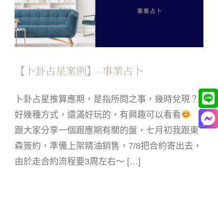
【卜卦占星案例】- 事業占卜
卜卦占星推算應期，是指所問之事，幾時兌現？
好幾種方式，還滿好玩的，有興趣可以看看
跟大家分享一個跟應期有關的盤，七月初我跟東
森簽約，準備上架精油銷售，7/8把合約寄出去，
由於走合約流程要3周左右～ […]