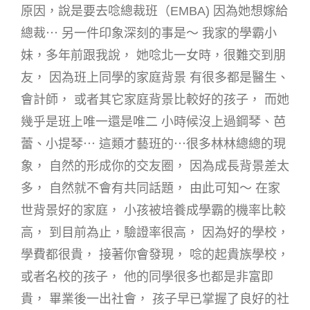
原因，說是要去唸總裁班（EMBA) 因為她想嫁給
總裁⋯ 另一件印象深刻的事是～ 我家的學霸小
妹，多年前跟我說， 她唸北一女時，很難交到朋
友， 因為班上同學的家庭背景 有很多都是醫生、
會計師， 或者其它家庭背景比較好的孩子， 而她
幾乎是班上唯一還是唯二 小時候沒上過鋼琴、芭
蕾、小提琴⋯ 這類才藝班的⋯很多林林總總的現
象， 自然的形成你的交友圈， 因為成長背景差太
多， 自然就不會有共同話題， 由此可知～ 在家
世背景好的家庭， 小孩被培養成學霸的機率比較
高， 到目前為止，驗證率很高， 因為好的學校，
學費都很貴， 接著你會發現， 唸的起貴族學校，
或者名校的孩子， 他的同學很多也都是非富即
貴， 畢業後一出社會， 孩子早已掌握了良好的社