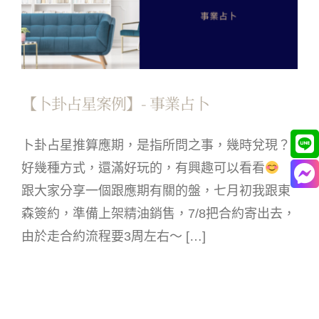
【卜卦占星案例】- 事業占卜
卜卦占星推算應期，是指所問之事，幾時兌現？
好幾種方式，還滿好玩的，有興趣可以看看
跟大家分享一個跟應期有關的盤，七月初我跟東
森簽約，準備上架精油銷售，7/8把合約寄出去，
由於走合約流程要3周左右～ […]