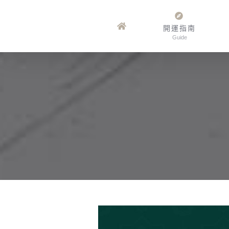
Skip
to
開運指南
Guide
content