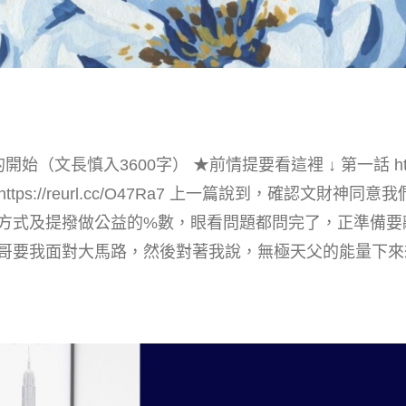
長慎入3600字） ★前情提要看這裡 ↓ 第一話 https://r
AM 第三話 https://reurl.cc/O47Ra7 上一篇說到，確
方式及提撥做公益的%數，眼看問題都問完了，正準備要
要我面對大馬路，然後對著我說，無極天父的能量下來想連結