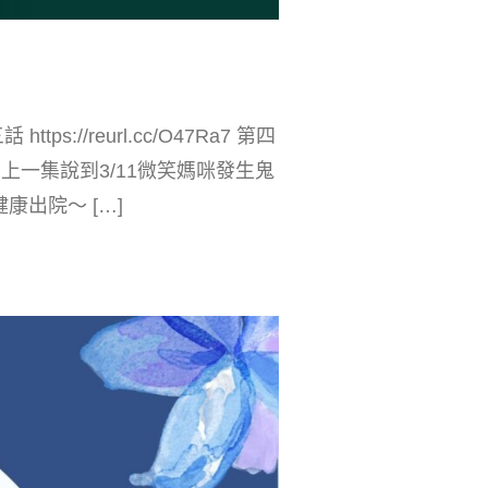
https://reurl.cc/O47Ra7 第四
cc/eOvV4j 上一集說到3/11微笑媽咪發生鬼
出院～ […]