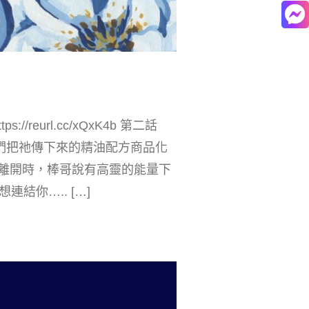
eurl.cc/xQxK4b 第二話
認文財神同意我們把祂傳下來的精油配方商品化
離開時，棒哥說有高靈的能量下
你….. […]