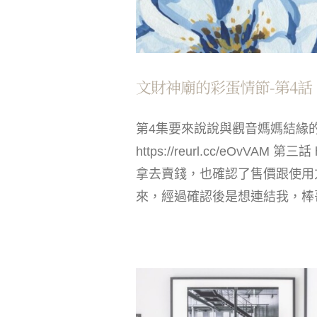
文財神廟的彩蛋情節-第4話
第4集要來說說與觀音媽媽結緣的開始（文
https://reurl.cc/eOvV
拿去賣錢，也確認了售價跟使用
來，經過確認後是想連結我，棒哥