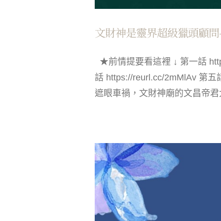
文財神是靈界超級獵頭顧問-
★前情提要看這裡 ↓ 第一話 https://re
話 https://reurl.cc/2mMlAv 
遮眼車禍，文財神廟的文昌帝君大