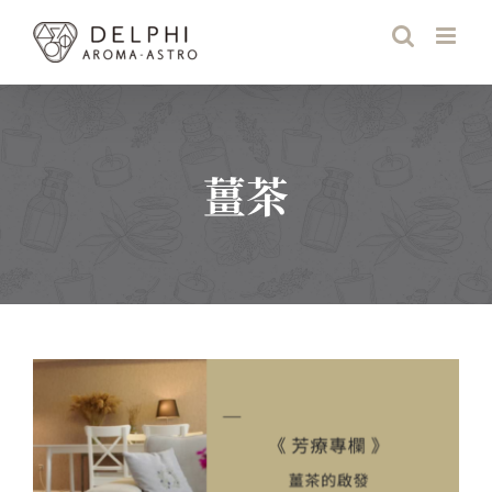
Skip
to
content
薑茶