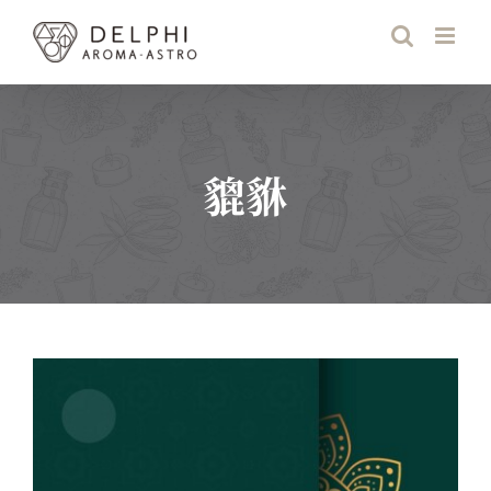
Skip
to
content
貔貅