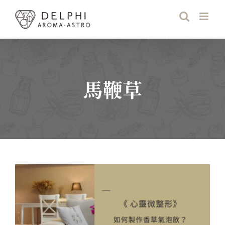
Skip
to
content
馬鞭草