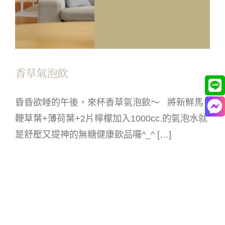
香草氣泡飲
昏昏欲睡的午後，來杯香草氣泡飲～ 將新鮮馬
鞭草葉+薄荷葉+2片檸檬加入1000cc.的氣泡水就
是舒壓又提神的無糖健康飲品囉^_^ […]