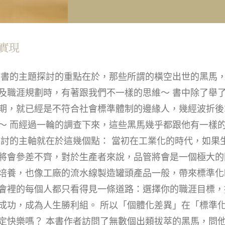
實現
本書的主題探討的重點在於，那些所謂的橫空出世的黑馬
及職涯規劃時，有著跟我們不一樣的思維～ 書中除了舉
期，就已經是不符合社會標準體制的邊緣人，幾經波折後
～ 而經過一輪的調查下來，這些黑馬幾乎都跟他有一樣
探討的主軸就在於這幾個點： 當初在工業化的時代，如果
將會參差不齊，對於生產者來說，品管將會是一個極大的
培養，也像工廠的流水線製造罐頭產品一般，帶來標準化
會裡的每個人都只看得見一條道路：選擇你的職涯目標，
成功，成為人生勝利組。 所以「個體化差異」在「標準
定快樂嗎？ 本書作者訪問了無數個出類拔萃的黑馬，問