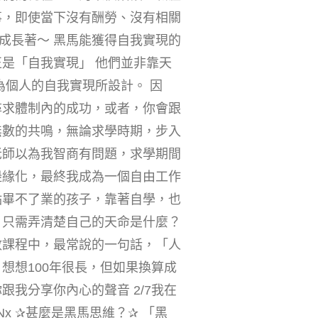
事，即使當下沒有酬勞、沒有相關
成長著～ 黑馬能獲得自我實現的
是「自我實現」 他們並非靠天
為個人的自我實現所設計。 因
尋求體制內的成功，或者，你會跟
無數的共鳴，無論求學時期，步入
老師以為我智商有問題，求學期間
邊緣化，最終我成為一個自由工作
點畢不了業的孩子，靠著自學，也
，只需弄清楚自己的天命是什麼？
數課程中，最常說的一句話，「人
想想100年很長，但如果換算成
我分享你內心的聲音 2/7我在
e1Nx ✰甚麼是黑馬思維？✰ 「黑