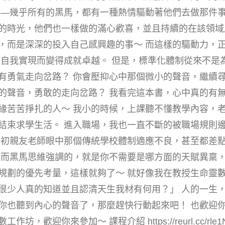
案—幾乎所有的黑馬，都有一種熱情驅動著他們去做那件
的時光，他們也一樣做的滿心歡喜，並且持續的在該領域
，而是深深的投入自己感興趣的事～ 而這樣的驅動力，正
求自我實現而變得成就卓越。 但是，標準化體制從來不是
有勇氣走向岔路？ 你會壓抑心中那個微小的聲音，繼續
的聲音，勇敢的走向岔路？ 我看完這本書，心中真的有
緣苦苦掙扎的人～ 我小的時候，上課聽不懂教學內容，
結束求學生活。 進入職場，我也一直不斷的被職場規則
當初親友老師眼中那個傳統學校體制適應不良，甚至都差
 而黑馬思維強調的，就是你不需要是哪方面的天賦異稟
規劃的優先考量，這樣就夠了～ 就好像我在教授生命靈
很少人真的知道並且認清天生我材有何用？」 人的一生，
也聽到內心的聲音了，那麼趕快行動起來吧！ 也歡迎你跟
，歡迎你來參加～ 課程介紹 https://reurl.cc/rl