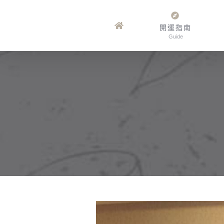
Skip
to
開運指南
Guide
content