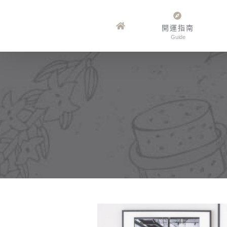
Skip
to
開運指南
Guide
content